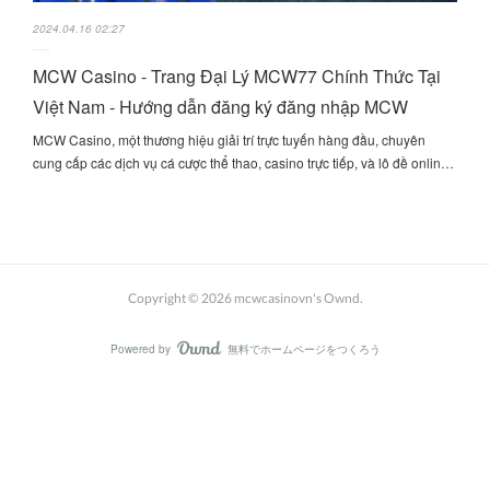
2024.04.16 02:27
MCW Casino - Trang Đại Lý MCW77 Chính Thức Tại
Việt Nam - Hướng dẫn đăng ký đăng nhập MCW
MCW Casino, một thương hiệu giải trí trực tuyến hàng đầu, chuyên
cung cấp các dịch vụ cá cược thể thao, casino trực tiếp, và lô đề onlin…
Copyright ©
2026
mcwcasinovn's Ownd
.
Powered by
無料でホームページをつくろう
AmebaOwnd
フォロー