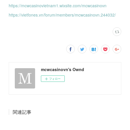
https://mcwcasinovietnam1.wixsite.com/mcwcasinovn
https://vietfones.vn/forum/members/mcwcasinovn.244032/
mcwcasinovn's Ownd
フォロー
関連記事