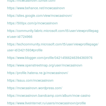
https://mcwcasinovn.tumblr.com/
https://www.behance.net/mcwcasinovn
https://sites.google.com/view/mcwcasinovn/
https://500px.com/p/mcwcasinovn
https://community.fabric.microsoft.com/t5/user/viewprofilepag
e/user-id/724966
https://techcommunity.microsoft.com/t5/user/viewprofilepage/
user-id/2421593#profile
https://www.blogger.com/profile/04214566246394360976
https://www.openstreetmap.org/user/mcwcasinovn
https://profile.hatena.ne.jp/mcwcasinovn/
https://issuu.com/mcwcasinovn
https://mcwcasinovn.wordpress.com/
https://mcwcasinovn.bandcamp.com/album/mcw-casino
https://www.liveinternet.ru/users/mcwcasinovn/profile