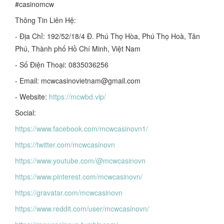
#casinomcw
Thông Tin Liên Hệ:
- Địa Chỉ: 192/52/18/4 Đ. Phú Thọ Hòa, Phú Thọ Hoà, Tân
Phú, Thành phố Hồ Chí Minh, Việt Nam
- Số Điện Thoại: 0835036256
- Email: mcwcasinovietnam@gmail.com
- Website:
https://mcwbd.vip/
Social:
https://www.facebook.com/mcwcasinovn1/
https://twitter.com/mcwcasinovn
https://www.youtube.com/@mcwcasinovn
https://www.pinterest.com/mcwcasinovn/
https://gravatar.com/mcwcasinovn
https://www.reddit.com/user/mcwcasinovn/