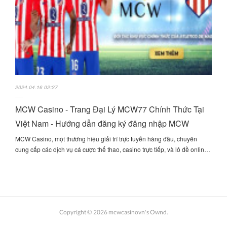
2024.04.16 02:27
MCW Casino - Trang Đại Lý MCW77 Chính Thức Tại
Việt Nam - Hướng dẫn đăng ký đăng nhập MCW
MCW Casino, một thương hiệu giải trí trực tuyến hàng đầu, chuyên
cung cấp các dịch vụ cá cược thể thao, casino trực tiếp, và lô đề onlin…
Copyright ©
2026
mcwcasinovn's Ownd
.